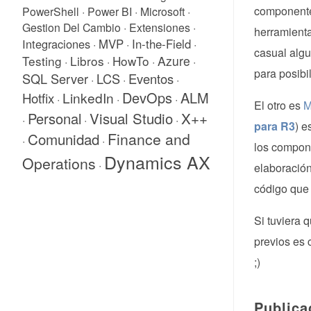
componentes
PowerShell
·
Power BI
·
Microsoft
·
Gestion Del Cambio
·
Extensiones
·
herramienta
Integraciones
MVP
In-the-Field
·
·
·
casual alg
Testing
Libros
HowTo
Azure
·
·
·
·
para posibili
SQL Server
LCS
Eventos
·
·
·
DevOps
ALM
LinkedIn
Hotfix
·
·
·
El otro es
M
X++
Personal
Visual Studio
·
·
·
para R3
) e
Comunidad
Finance and
·
·
los compone
Dynamics AX
Operations
·
elaboración
código que 
Si tuviera 
previos es 
;)
Publica