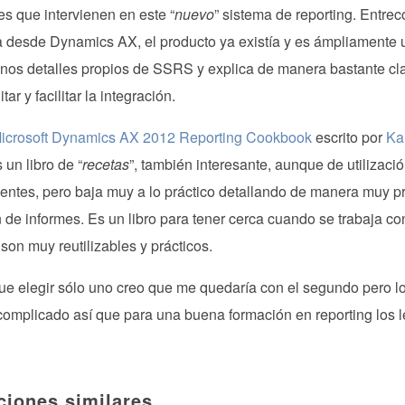
 que intervienen en este “
nuevo
” sistema de reporting. Entre
 desde Dynamics AX, el producto ya existía y es ámpliamente 
unos detalles propios de SSRS y explica de manera bastante c
tar y facilitar la integración.
icrosoft Dynamics AX 2012 Reporting Cookbook
escrito por
Ka
s un libro de “
recetas
”, también interesante, aunque de utilizació
ntes, pero baja muy a lo práctico detallando de manera muy prá
 de informes. Es un libro para tener cerca cuando se trabaja co
son muy reutilizables y prácticos.
que elegir sólo uno creo que me quedaría con el segundo pero lo
complicado así que para una buena formación en reporting los l
ciones similares