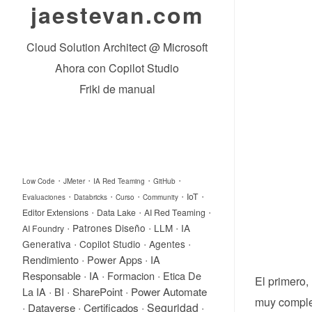
jaestevan.com
Cloud Solution Architect @ Microsoft
Ahora con Copilot Studio
Friki de manual
·
·
·
·
Low Code
JMeter
IA Red Teaming
GitHub
·
·
·
·
·
IoT
Evaluaciones
Databricks
Curso
Community
·
·
·
Editor Extensions
Data Lake
AI Red Teaming
·
·
·
Patrones Diseño
LLM
IA
AI Foundry
·
·
·
Generativa
Copilot Studio
Agentes
·
·
Rendimiento
Power Apps
IA
·
·
·
Responsable
IA
Formacion
Etica De
El primero,
·
·
SharePoint
·
Power Automate
La IA
BI
muy complet
·
Dataverse
·
Certificados
·
Seguridad
·