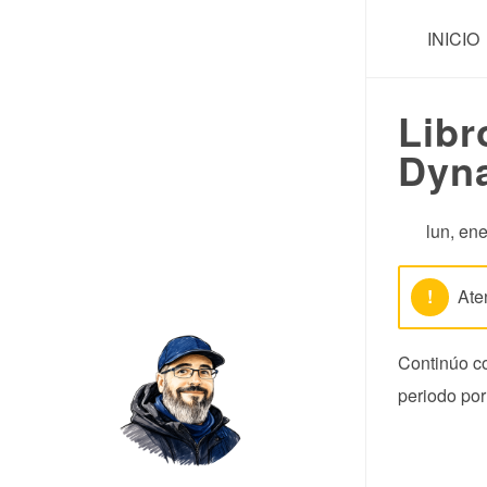
INICIO
Libr
Dyn
lun, en
!
Ate
Continúo co
periodo po