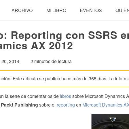
ARCHIVO
MI LIBRO
EVENTOS
QUIÉ
o: Reporting con SSRS e
amics AX 2012
e 20, 2014
2 minutos de lectura
nción: Este artículo se publicó hace más de 365 días. La inform
n la serie de comentarios de
libros
sobre Microsoft Dynamics AX
r
Packt Publishing
sobre el
reporting
en
Microsoft Dynamics A