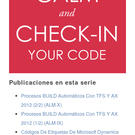
Publicaciones en esta serie
Procesos BUILD Automáticos Con TFS Y AX
2012 (2/2) (ALM-X)
Procesos BUILD Automáticos Con TFS Y AX
2012 (1/2) (ALM-IX)
Códigos De Etiquetas De Microsoft Dynamics