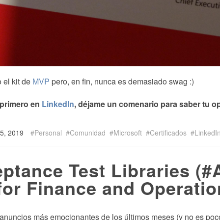
el kit de
MVP
pero, en fin, nunca es demasiado swag :)
 primero en
LinkedIn
, déjame un comenario para saber tu op
 15, 2019
Personal
Comunidad
Microsoft
Certificados
LinkedI
ptance Test Libraries (
for Finance and Operati
anuncios más emocionantes de los últimos meses (y no es poco