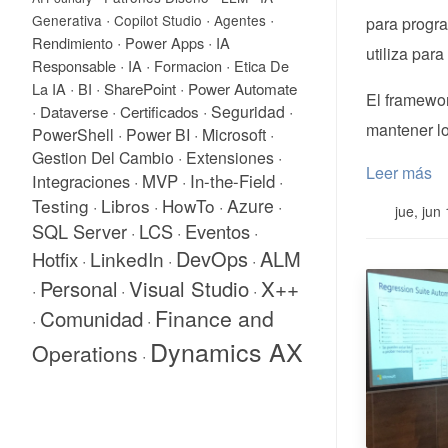
·
·
·
Generativa
Copilot Studio
Agentes
para progr
·
·
Rendimiento
Power Apps
IA
utiliza para
·
·
·
Responsable
IA
Formacion
Etica De
·
·
SharePoint
·
Power Automate
La IA
BI
El framewo
·
Dataverse
·
Certificados
·
Seguridad
·
mantener lo
PowerShell
·
Power BI
·
Microsoft
·
Gestion Del Cambio
·
Extensiones
·
Leer más
Integraciones
MVP
In-the-Field
·
·
·
Testing
Libros
HowTo
Azure
·
·
·
·
jue, jun
SQL Server
LCS
Eventos
·
·
·
DevOps
ALM
LinkedIn
Hotfix
·
·
·
X++
Personal
Visual Studio
·
·
·
Comunidad
Finance and
·
·
Dynamics AX
Operations
·