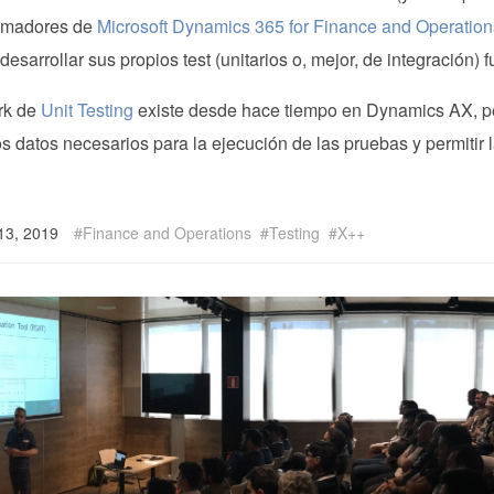
amadores de
Microsoft Dynamics 365 for Finance and Operation
 desarrollar sus propios test (unitarios o, mejor, de integración) 
rk de
Unit Testing
existe desde hace tiempo en Dynamics AX, per
s datos necesarios para la ejecución de las pruebas y permitir 
 13, 2019
Finance and Operations
Testing
X++