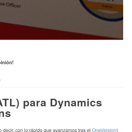
inión!
n
#ATL) para Dynamics
ons
 decir, con lo rápido que avanzamos tras el
OneVersion
)