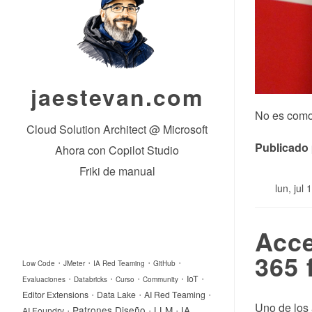
jaestevan.com
No es como 
Cloud Solution Architect @ Microsoft
Publicado
Ahora con Copilot Studio
Friki de manual
lun, jul
Acce
365 
·
·
·
·
Low Code
JMeter
IA Red Teaming
GitHub
·
·
·
·
·
IoT
Evaluaciones
Databricks
Curso
Community
·
·
·
Editor Extensions
Data Lake
AI Red Teaming
Uno de los 
·
·
·
Patrones Diseño
LLM
IA
AI Foundry